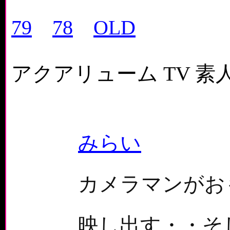
79
78
OLD
アクアリューム TV 
みらい
カメラマンがお
映し出す・・そ