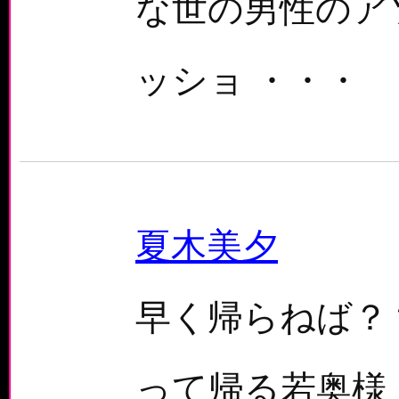
な世の男性のア
ッショ ・・・
夏木美夕
早く帰らねば？
って帰る若奥様